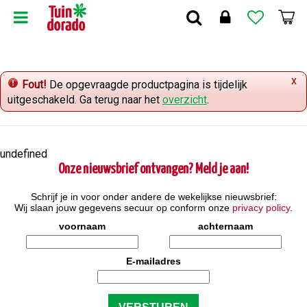
G
a
n
a
a
x
r
Fout!
De opgevraagde productpagina is tijdelijk
c
uitgeschakeld. Ga terug naar het
overzicht
.
o
n
t
undefined
e
Onze nieuwsbrief ontvangen? Meld je aan!
n
t
Schrijf je in voor onder andere de wekelijkse nieuwsbrief:
Wij slaan jouw gegevens secuur op conform onze
privacy policy
.
voornaam
achternaam
E-mailadres