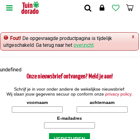
G
a
n
a
a
x
r
Fout!
De opgevraagde productpagina is tijdelijk
c
uitgeschakeld. Ga terug naar het
overzicht
.
o
n
t
undefined
e
Onze nieuwsbrief ontvangen? Meld je aan!
n
t
Schrijf je in voor onder andere de wekelijkse nieuwsbrief:
Wij slaan jouw gegevens secuur op conform onze
privacy policy
.
voornaam
achternaam
E-mailadres