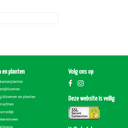
 en planten
Volg ons op
 kamerplanten
 snijbloemen
g bloemen en planten
Deze website is veilig
Drachten
orredijk
Heerenveen
Wolvega