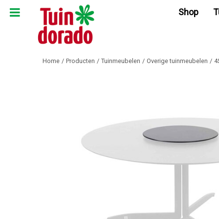
Ga
Shop
T
naar
content
Home
Producten
Tuinmeubelen
Overige tuinmeubelen
4