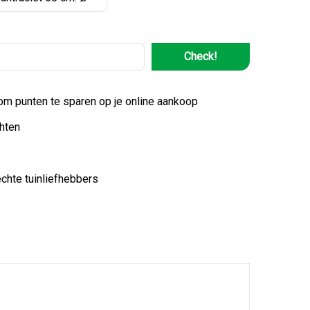
Check!
 om punten te sparen op je online aankoop
hten
echte tuinliefhebbers