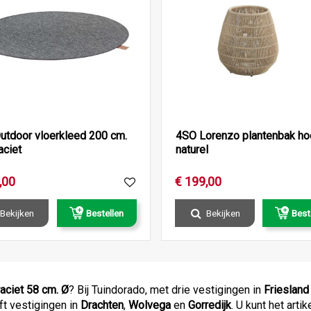
utdoor vloerkleed 200 cm.
4SO Lorenzo plantenbak ho
aciet
naturel
,
00
€
199
,
00
Bekijken
Bestellen
Bekijken
Best
aciet 58 cm. Ø
? Bij Tuindorado, met drie vestigingen in
Friesland
ft vestigingen in
Drachten
,
Wolvega
en
Gorredijk
. U kunt het art