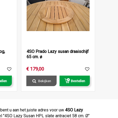
og,
4SO Prado Lazy susan draaischijf
65 cm. ø
€
179
,
00
ellen
Bekijken
Bestellen
bent u aan het juiste adres voor uw
4SO Lazy
ikel "4SO Lazy Susan HPL slate antraciet 58 cm. Ø"