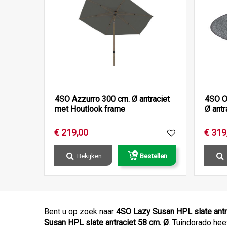
4SO Azzurro 300 cm. Ø antraciet
4SO O
met Houtlook frame
Ø antr
€
219
,
00
€
319
Bekijken
Bestellen
Bent u op zoek naar
4SO Lazy Susan HPL slate antr
Susan HPL slate antraciet 58 cm. Ø
. Tuindorado hee