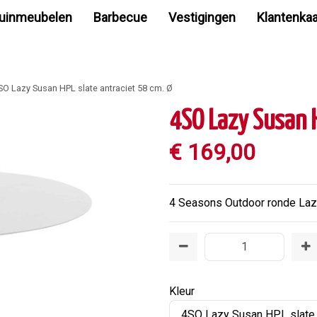
uinmeubelen
Barbecue
Vestigingen
Klantenkaa
SO Lazy Susan HPL slate antraciet 58 cm. Ø
4SO Lazy Susan H
€
169
,
00
4 Seasons Outdoor ronde Lazy
Kleur