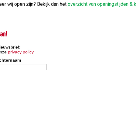
er wij open zijn? Bekijk dan het
overzicht van openingstijden &
an!
ieuwsbrief:
onze
privacy policy
.
chternaam