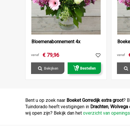
Bloemenabonnement 4x
Boeke
€
79
,
96
vanaf
vanaf
Bekijken
Bestellen
Bent u op zoek naar
Boeket Gorredijk extra groot
? B
Tuindorado heeft vestigingen in
Drachten
,
Wolvega
wij open zijn? Bekijk dan het
overzicht van opening