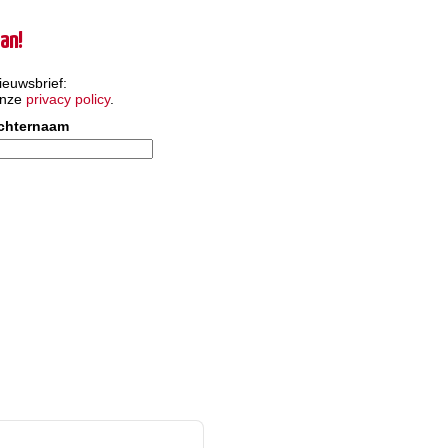
an!
ieuwsbrief:
onze
privacy policy
.
chternaam