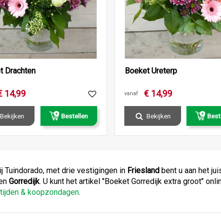
t Drachten
Boeket Ureterp
€
14
,
99
€
14
,
99
vanaf
Bekijken
Bestellen
Bekijken
Best
ij Tuindorado, met drie vestigingen in
Friesland
bent u aan het ju
en
Gorredijk
. U kunt het artikel "Boeket Gorredijk extra groot" o
stijden & koopzondagen
.