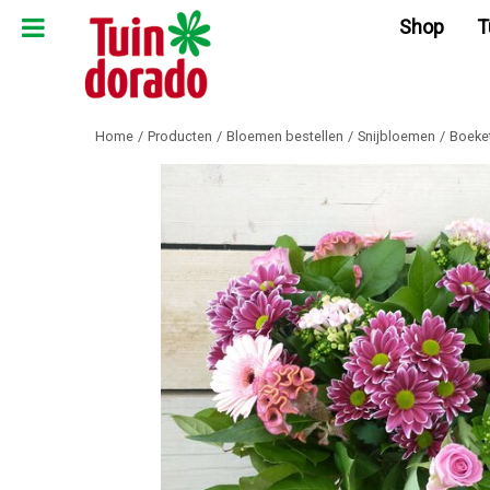
Ga
Shop
T
naar
content
Home
Producten
Bloemen bestellen
Snijbloemen
Boeket