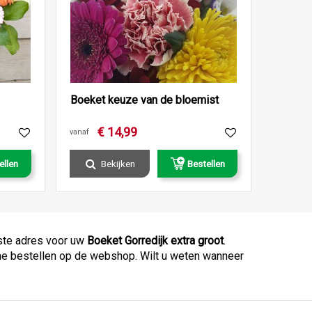
Boeket keuze van de bloemist
€
14
,
99
vanaf
ellen
Bekijken
Bestellen
iste adres voor uw
Boeket Gorredijk extra groot
.
nline bestellen op de webshop. Wilt u weten wanneer