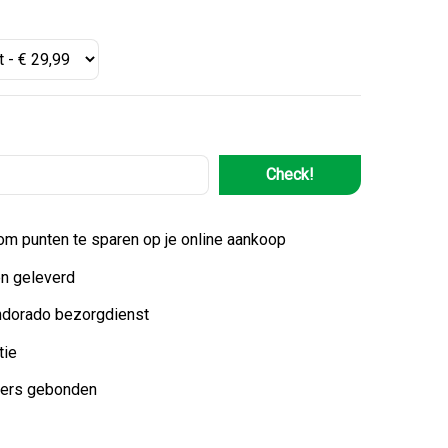
Check!
 om punten te sparen op je online aankoop
n geleverd
ndorado bezorgdienst
tie
ters gebonden