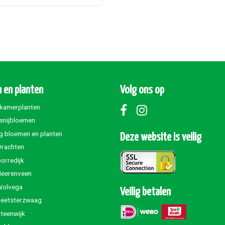
 en planten
Volg ons op
 kamerplanten
 snijbloemen
g bloemen en planten
Deze website is veilig
Drachten
orredijk
Heerenveen
Wolvega
Veilig betalen
Beetsterzwaag
teenwijk