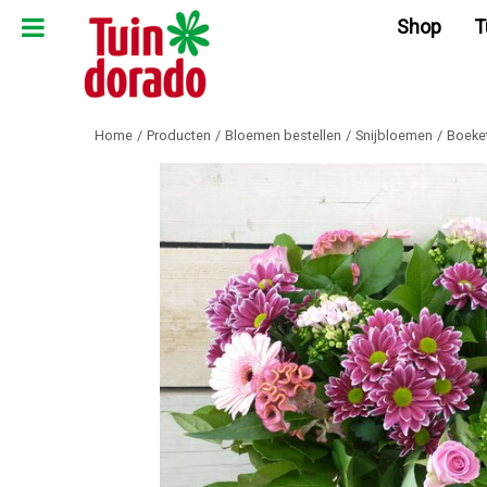
Ga
Shop
T
naar
content
Home
Producten
Bloemen bestellen
Snijbloemen
Boeket