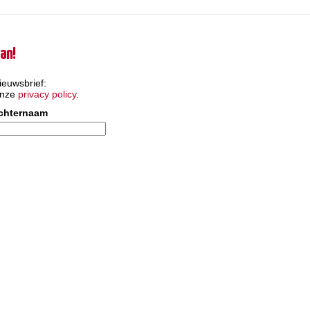
an!
ieuwsbrief:
onze
privacy policy
.
chternaam