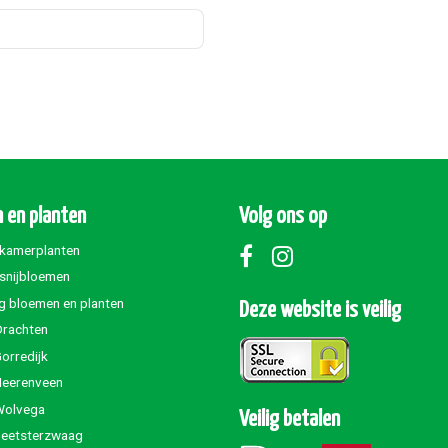
 en planten
Volg ons op
 kamerplanten
 snijbloemen
g bloemen en planten
Deze website is veilig
Drachten
orredijk
Heerenveen
Wolvega
Veilig betalen
Beetsterzwaag