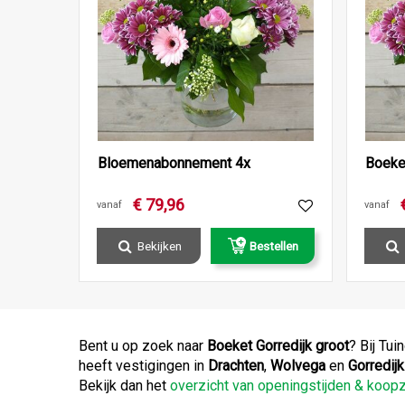
Bloemenabonnement 4x
Boeke
€
79
,
96
vanaf
vanaf
Bekijken
Bestellen
Bent u op zoek naar
Boeket Gorredijk groot
? Bij Tui
heeft vestigingen in
Drachten
,
Wolvega
en
Gorredijk
Bekijk dan het
overzicht van openingstijden & koo