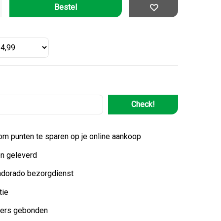
Check!
 om punten te sparen op je online aankoop
n geleverd
ndorado bezorgdienst
tie
ters gebonden