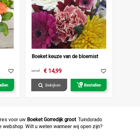
Boeket keuze van de bloemist
€
14
,
99
vanaf
ellen
Bekijken
Bestellen
adres voor uw
Boeket Gorredijk groot
. Tuindorado
 de webshop. Wilt u weten wanneer wij open zijn?