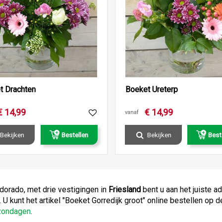
t Drachten
Boeket Ureterp
€
14
,
99
€
14
,
99
vanaf
Bekijken
Bestellen
Bekijken
Best
ndorado, met drie vestigingen in
Friesland
bent u aan het juiste 
. U kunt het artikel "Boeket Gorredijk groot" online bestellen op
pzondagen
.