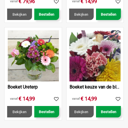
€
79
,
96
€
14
,
99
vanaf
vanaf
Bekijken
Bestellen
Bekijken
Bestellen
Boeket Ureterp
Boeket keuze van de bloemist
€
14
,
99
€
14
,
99
vanaf
vanaf
Bekijken
Bestellen
Bekijken
Bestellen