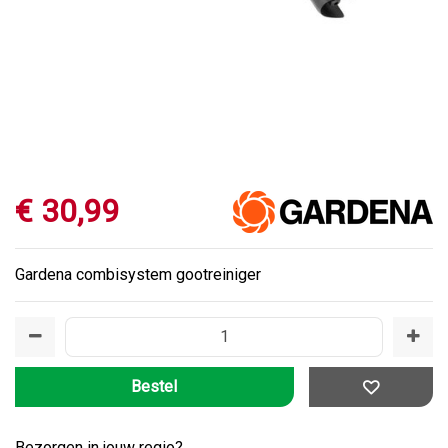
€
30
,
99
Gardena combisystem gootreiniger
Bezorgen in jouw regio?