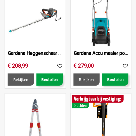
Gardena Heggenschaar powercut 700/66
Gardena Accu maaier powermax 32/36v p4a set
€
208
,
99
€
279
,
00
Bekijken
Bestellen
Bekijken
Bestellen