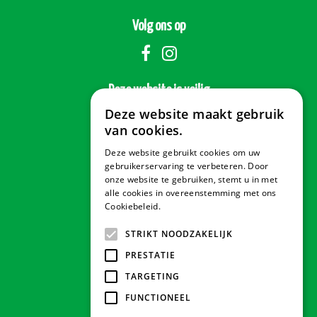
Volg ons op
Deze website is veilig
Deze website maakt gebruik
van cookies.
Deze website gebruikt cookies om uw
Veilig betalen
gebruikerservaring te verbeteren. Door
onze website te gebruiken, stemt u in met
alle cookies in overeenstemming met ons
Cookiebeleid.
Lees verder
Contact & Openingstijden
STRIKT NOODZAKELIJK
PRESTATIE
Tuindorado Drachten
TARGETING
FUNCTIONEEL
Tuindorado Gorredijk