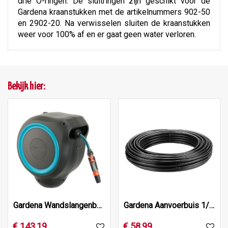
drie O-ringen. De sluitringen zijn geschikt voor de
Gardena kraanstukken met de artikelnummers 902-50
en 2902-20. Na verwisselen sluiten de kraanstukken
weer voor 100% af en er gaat geen water verloren.
Bekijk hier:
Gardena Wandslangenbox 15 rollup s
Gardena Aanvoerbuis 1/2 inch 50m
€
143
,
19
€
58
,
99