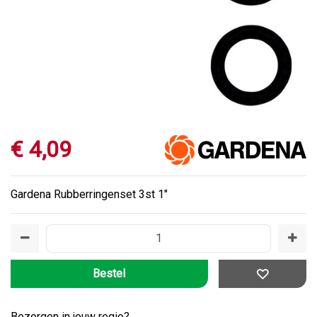
€
4
,
09
Gardena Rubberringenset 3st 1"
Bezorgen in jouw regio?