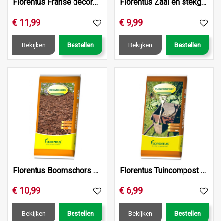
Florentus Franse decoratieve Boomschors 40L
Florentus Zaai en stekgrond 40L
€
11
,
99
€
9
,
99
Bekijken
Bestellen
Bekijken
Bestellen
Florentus Boomschors 50L
Florentus Tuincompost 40L
€
10
,
99
€
6
,
99
Bekijken
Bestellen
Bekijken
Bestellen