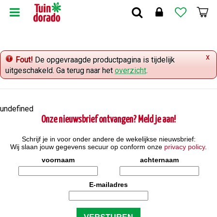
G
a
n
a
a
x
r
Fout!
De opgevraagde productpagina is tijdelijk
c
uitgeschakeld. Ga terug naar het
overzicht
.
o
n
t
undefined
e
Onze nieuwsbrief ontvangen? Meld je aan!
n
t
Schrijf je in voor onder andere de wekelijkse nieuwsbrief:
Wij slaan jouw gegevens secuur op conform onze
privacy policy
.
voornaam
achternaam
E-mailadres