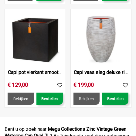
Capi pot vierkant smooth nl 50x50x50 zwart
Capi vaas eleg deluxe rib nl d56h84 ivr
€
129
,
00
€
199
,
00
Bekijken
Bestellen
Bekijken
Bestellen
Bent u op zoek naar
Mega Collections Zinc Vintage Green
Watering Can Oval 7L
? Bij Tuindorado, met drie vestigingen