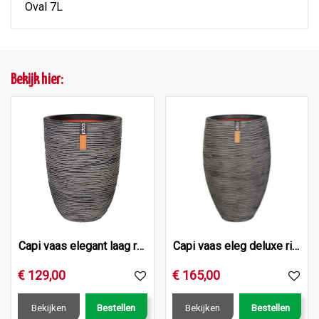
Oval 7L
Bekijk hier:
Capi vaas elegant laag rib nl 46x58 antraciet
Capi vaas eleg deluxe rib nl d45h72 ant
€
129
,
00
€
165
,
00
Bekijken
Bestellen
Bekijken
Bestellen