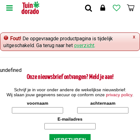
G
a
n
a
a
x
r
Fout!
De opgevraagde productpagina is tijdelijk
c
uitgeschakeld. Ga terug naar het
overzicht
.
o
n
t
undefined
e
Onze nieuwsbrief ontvangen? Meld je aan!
n
t
Schrijf je in voor onder andere de wekelijkse nieuwsbrief:
Wij slaan jouw gegevens secuur op conform onze
privacy policy
.
voornaam
achternaam
E-mailadres