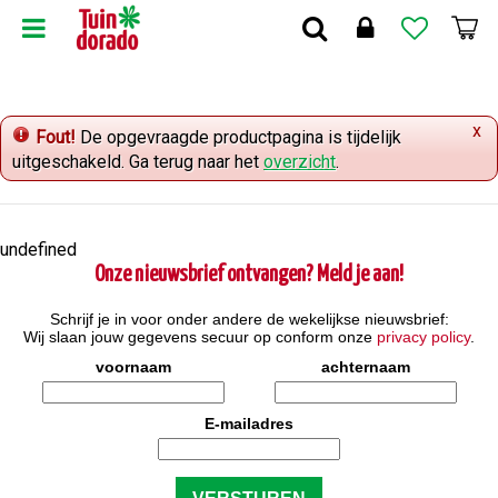
G
a
n
a
a
x
r
Fout!
De opgevraagde productpagina is tijdelijk
c
uitgeschakeld. Ga terug naar het
overzicht
.
o
n
t
undefined
e
Onze nieuwsbrief ontvangen? Meld je aan!
n
t
Schrijf je in voor onder andere de wekelijkse nieuwsbrief:
Wij slaan jouw gegevens secuur op conform onze
privacy policy
.
voornaam
achternaam
E-mailadres