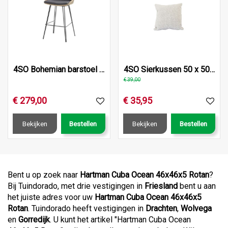
4SO Bohemian barstoel naturel, incl. 2 kussens
4SO Sierkussen 50 x 50 cm met rits Fontalina grijs
€
39
,
00
€
279
,
00
€
35
,
95
Bekijken
Bestellen
Bekijken
Bestellen
Bent u op zoek naar
Hartman Cuba Ocean 46x46x5 Rotan
?
Bij Tuindorado, met drie vestigingen in
Friesland
bent u aan
het juiste adres voor uw
Hartman Cuba Ocean 46x46x5
Rotan
. Tuindorado heeft vestigingen in
Drachten
,
Wolvega
en
Gorredijk
. U kunt het artikel "Hartman Cuba Ocean