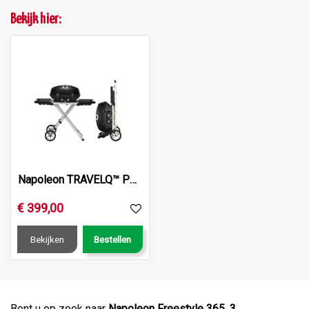
Bekijk hier:
Napoleon TRAVELQ™ PRO285, met wagemodule
€
399
,
00
Bekijken
Bestellen
Bent u op zoek naar
Napoleon Freestyle 365, 3