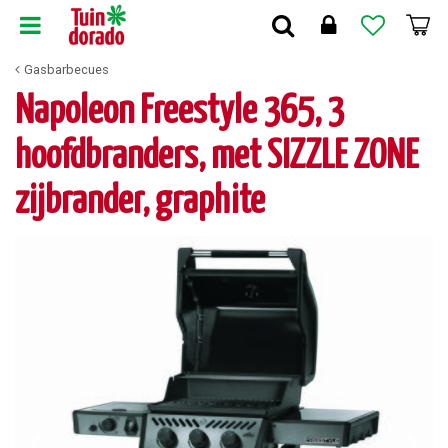
G
a
n
Gasbarbecues
a
a
Napoleon Freestyle 365, 3
r
c
hoofdbranders, met SIZZLE ZONE
o
n
zijbrander, graphite
t
e
n
t