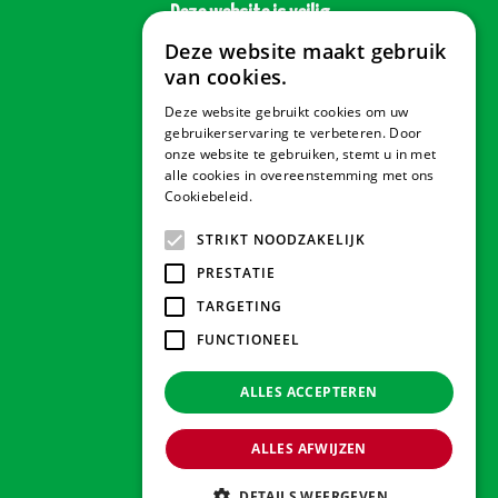
Deze website is veilig
Deze website maakt gebruik
van cookies.
Deze website gebruikt cookies om uw
Veilig betalen
gebruikerservaring te verbeteren. Door
onze website te gebruiken, stemt u in met
alle cookies in overeenstemming met ons
Cookiebeleid.
Lees verder
Contact & Openingstijden
STRIKT NOODZAKELIJK
PRESTATIE
Tuindorado Drachten
TARGETING
FUNCTIONEEL
Tuindorado Gorredijk
ALLES ACCEPTEREN
Tuindorado Wolvega
ALLES AFWIJZEN
© 2026 Tuindorado
Green Solutions
DETAILS WEERGEVEN