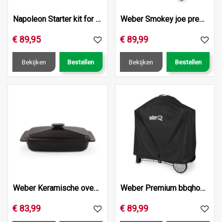
Napoleon Starter kit for meat lovers
Weber Smokey joe premium d37cm smoke grey
€
89
,
95
€
89
,
99
Bekijken
Bestellen
Bekijken
Bestellen
Weber Keramische ovenschaal - 42,1 x 22,6 cm
Weber Premium bbqhoes q2000/3000
€
83
,
99
€
89
,
99