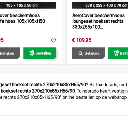
over beschermhoes
AeroCover beschermhoes
afelhoes 105x105xH50
loungeset hoekset rechts
330x255x100…
95
€
109
,
95
Bekijken
Bestellen
Bekijken
Best
geset hoekset rechts 270x210x85xH65/90
? Bij Tuindorado, met
 hoekset rechts 270x210x85xH65/90
. Tuindorado heeft vestigi
 rechts 270x210x85xH65/90" online bestellen op de webshop. Wi