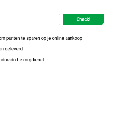
Check!
 om punten te sparen op je online aankoop
en geleverd
indorado bezorgdienst