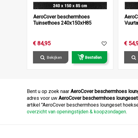
AeroCover beschermhoes
AeroC
Tuinsethoes 240x150xH85
Vuurt
€
84
,
95
€
54
,
Bekijken
Bestellen
Bent u op zoek naar
AeroCover beschermhoes loun
adres voor uw
AeroCover beschermhoes loungeset
artikel "AeroCover beschermhoes loungeset hoekset
overzicht van openingstijden & koopzondagen
.