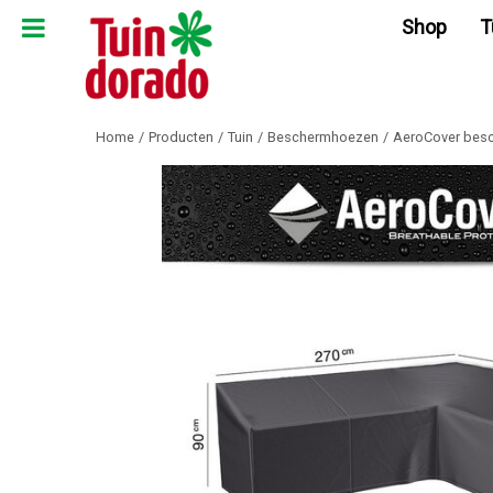
Ga
Shop
T
naar
content
Home
Producten
Tuin
Beschermhoezen
AeroCover besc