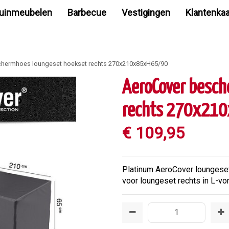
uinmeubelen
Barbecue
Vestigingen
Klantenkaa
hermhoes loungeset hoekset rechts 270x210x85xH65/90
AeroCover besch
rechts 270x21
€
109
,
95
Platinum AeroCover lounges
voor loungeset rechts in L-