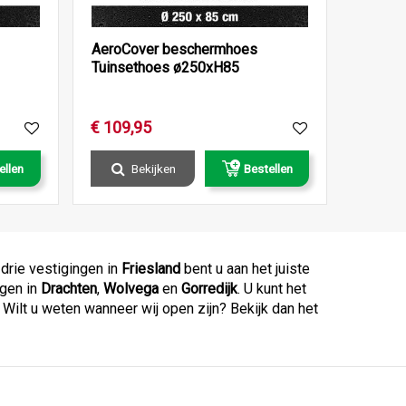
AeroCover beschermhoes
Tuinsethoes ø250xH85
€
109
,
95
ellen
Bekijken
Bestellen
 drie vestigingen in
Friesland
bent u aan het juiste
ngen in
Drachten
,
Wolvega
en
Gorredijk
. U kunt het
lt u weten wanneer wij open zijn? Bekijk dan het