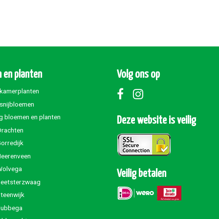
 en planten
Volg ons op
 kamerplanten
 snijbloemen
g bloemen en planten
Deze website is veilig
Drachten
orredijk
Heerenveen
Wolvega
Veilig betalen
Beetsterzwaag
teenwijk
Jubbega