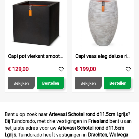
Capi pot vierkant smooth nl 50x50x50 zwart
Capi vaas eleg deluxe rib nl d56h84 ivr
€
129
,
00
€
199
,
00
Bekijken
Bestellen
Bekijken
Bestellen
Bent u op zoek naar
Artevasi Schotel rond d11.5cm l.grijs
?
Bij Tuindorado, met drie vestigingen in
Friesland
bent u aan
het juiste adres voor uw
Artevasi Schotel rond d11.5cm
l.grijs
. Tuindorado heeft vestigingen in
Drachten
,
Wolvega