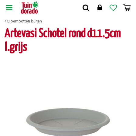
G
a
n
Bloempotten buiten
a
a
Artevasi Schotel rond d11.5cm
r
c
l.grijs
o
n
t
e
n
t