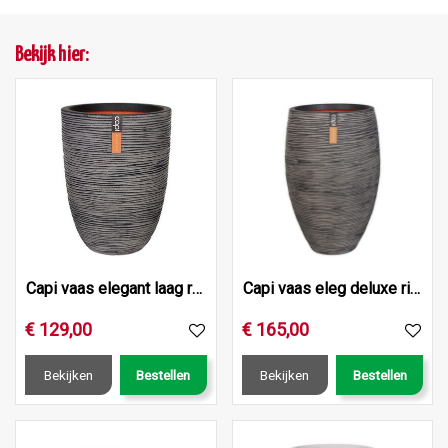
Bekijk hier:
Capi vaas elegant laag rib nl 46x58 antraciet
Capi vaas eleg deluxe rib nl d45h72 ant
€
129
,
00
€
165
,
00
Bekijken
Bestellen
Bekijken
Bestellen