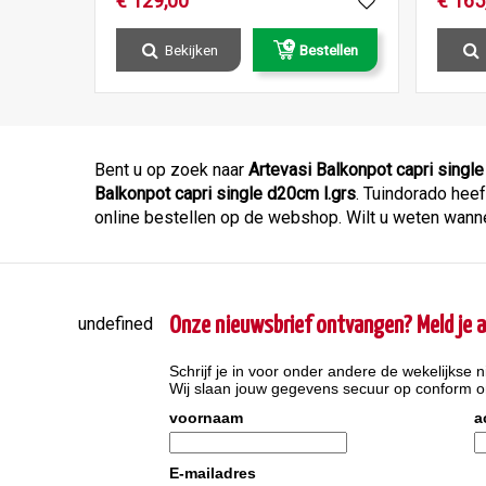
€
129
,
00
€
165
Bekijken
Bestellen
Bent u op zoek naar
Artevasi Balkonpot capri single
Balkonpot capri single d20cm l.grs
. Tuindorado heef
online bestellen op de webshop. Wilt u weten wanne
undefined
Onze nieuwsbrief ontvangen? Meld je a
Schrijf je in voor onder andere de wekelijkse n
Wij slaan jouw gegevens secuur op conform 
voornaam
a
E-mailadres