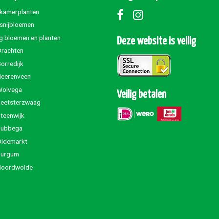
 kamerplanten
 snijbloemen
g bloemen en planten
Deze website is veilig
Drachten
orredijk
Heerenveen
Wolvega
Veilig betalen
Beetsterzwaag
teenwijk
Jubbega
Oldemarkt
Burgum
Noordwolde