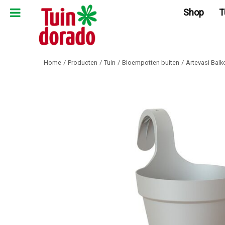
Ga
Shop
T
naar
content
Home
Producten
Tuin
Bloempotten buiten
Artevasi Balk