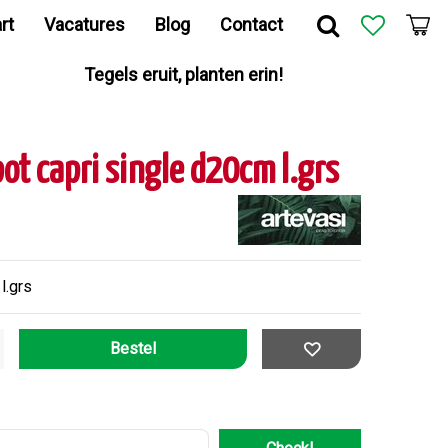
rt
Vacatures
Blog
Contact
Tegels eruit, planten erin!
ot capri single d20cm l.grs
l.grs