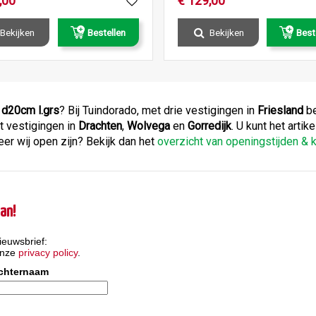
,
00
€
129
,
00
Bekijken
Bestellen
Bekijken
Best
 d20cm l.grs
? Bij Tuindorado, met drie vestigingen in
Friesland
be
t vestigingen in
Drachten
,
Wolvega
en
Gorredijk
. U kunt het artik
er wij open zijn? Bekijk dan het
overzicht van openingstijden &
an!
ieuwsbrief:
onze
privacy policy
.
chternaam