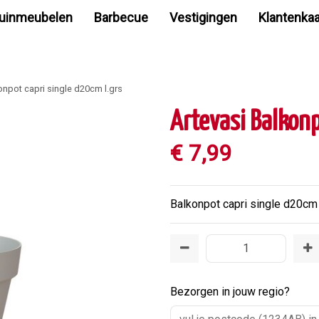
uinmeubelen
Barbecue
Vestigingen
Klantenkaa
onpot capri single d20cm l.grs
Artevasi Balkonp
€
7
,
99
Balkonpot capri single d20cm 
Bezorgen in jouw regio?