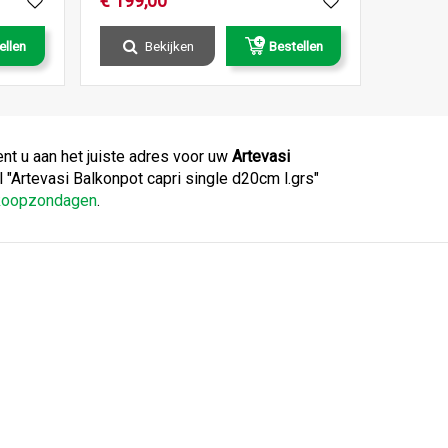
€
199
,
00
ellen
Bekijken
Bestellen
nt u aan het juiste adres voor uw
Artevasi
el "Artevasi Balkonpot capri single d20cm l.grs"
 koopzondagen
.