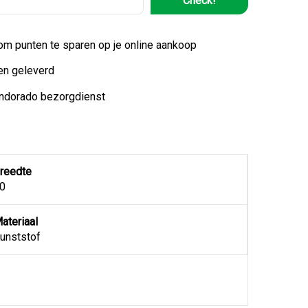
Check!
 om punten te sparen op je online aankoop
en geleverd
indorado bezorgdienst
reedte
0
ateriaal
unststof