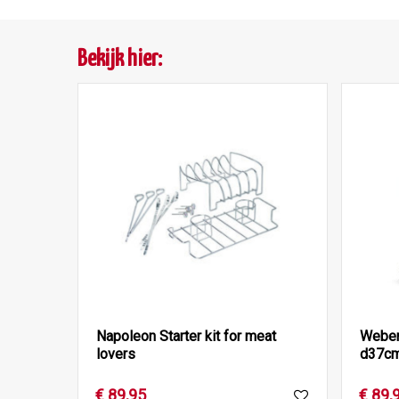
Bekijk hier:
Napoleon Starter kit for meat
Weber
lovers
d37cm
€
89
,
95
€
89
,