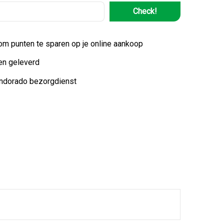
Check!
 om punten te sparen op je online aankoop
en geleverd
indorado bezorgdienst