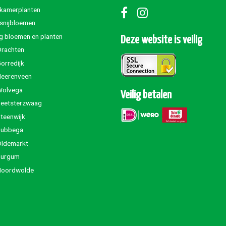
 kamerplanten
 snijbloemen
g bloemen en planten
Deze website is veilig
Drachten
orredijk
Heerenveen
Wolvega
Veilig betalen
Beetsterzwaag
teenwijk
Jubbega
Oldemarkt
Burgum
Noordwolde