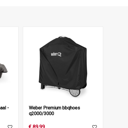
al -
Weber Premium bbqhoes
q2000/3000
€
89
,
99