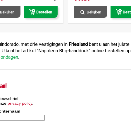
Bekijken
Bestellen
Bekijken
Best
Tuindorado, met drie vestigingen in
Friesland
bent u aan het juist
. U kunt het artikel "Napoleon Bbq-handdoek" online bestellen o
pzondagen
.
an!
ieuwsbrief:
onze
privacy policy
.
chternaam