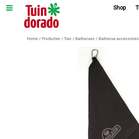
Ga
Shop
T
naar
content
Home
Producten
Tuin
Barbecues
Barbecue accessoires