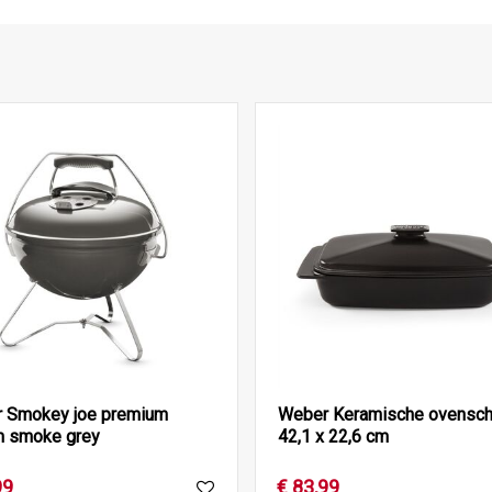
 Smokey joe premium
Weber Keramische ovenscha
 smoke grey
42,1 x 22,6 cm
99
€
83
,
99