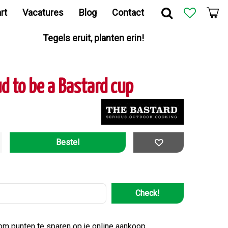
rt
Vacatures
Blog
Contact
Tegels eruit, planten erin!
d to be a Bastard cup
Check!
 om punten te sparen op je online aankoop