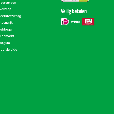
Heerenveen
Wolvega
Veilig betalen
Beetsterzwaag
teenwijk
Jubbega
Oldemarkt
Burgum
Noordwolde
oud to be a Bastard cup