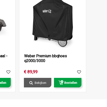
al -
Weber Premium bbqhoes
q2000/3000
€
89
,
99
ellen
Bekijken
Bestellen