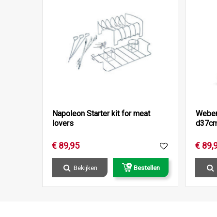
Napoleon Starter kit for meat
Weber
lovers
d37cm
€
89
,
95
€
89
,
Bekijken
Bestellen