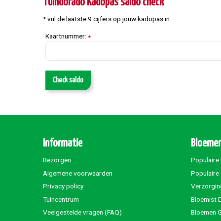
Tuindorado Kadopas saldo check
* vul de laatste 9 cijfers op jouw kadopas in
Kaartnummer:
*
Check saldo
Informatie
Bloemen
Bezorgen
Populaire
Algemene voorwaarden
Populaire
Privacy policy
Verzorgin
Tuincentrum
Bloemist 
Veelgestelde vragen (FAQ)
Bloemen G