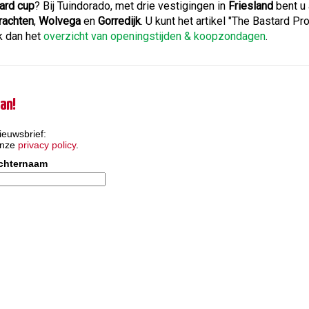
ard cup
? Bij Tuindorado, met drie vestigingen in
Friesland
bent u 
rachten
,
Wolvega
en
Gorredijk
. U kunt het artikel "The Bastard P
k dan het
overzicht van openingstijden & koopzondagen
.
an!
ieuwsbrief:
onze
privacy policy
.
chternaam