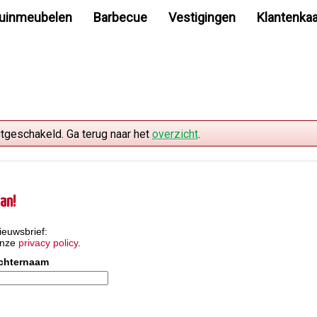
uinmeubelen
Barbecue
Vestigingen
Klantenkaa
itgeschakeld. Ga terug naar het
overzicht
.
an!
ieuwsbrief:
onze
privacy policy
.
chternaam