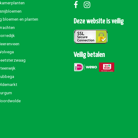
 kamerplanten
 snijbloemen
g bloemen en planten
Deze website is veilig
Drachten
orredijk
Heerenveen
Wolvega
Veilig betalen
Beetsterzwaag
teenwijk
Jubbega
Oldemarkt
Burgum
Noordwolde