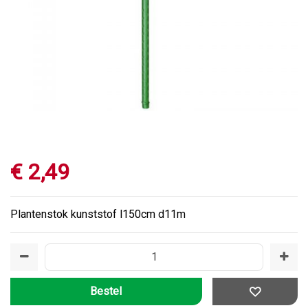
€
2
,
49
Plantenstok kunststof l150cm d11m