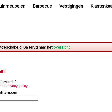
uinmeubelen
Barbecue
Vestigingen
Klantenkaa
itgeschakeld. Ga terug naar het
overzicht
.
an!
ieuwsbrief:
onze
privacy policy
.
chternaam