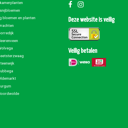
 kamerplanten
 snijbloemen
g bloemen en planten
Deze website is veilig
Drachten
orredijk
Heerenveen
Wolvega
Veilig betalen
Beetsterzwaag
teenwijk
Jubbega
Oldemarkt
Burgum
Noordwolde