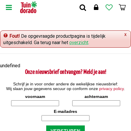
G
a
n
a
a
x
r
Fout!
De opgevraagde productpagina is tijdelijk
c
uitgeschakeld. Ga terug naar het
overzicht
.
o
n
t
undefined
e
Onze nieuwsbrief ontvangen? Meld je aan!
n
t
Schrijf je in voor onder andere de wekelijkse nieuwsbrief:
Wij slaan jouw gegevens secuur op conform onze
privacy policy
.
voornaam
achternaam
E-mailadres