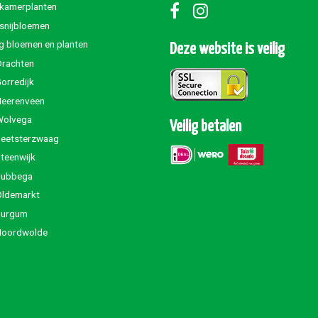
 kamerplanten
 snijbloemen
g bloemen en planten
Deze website is veilig
Drachten
orredijk
Heerenveen
Wolvega
Veilig betalen
Beetsterzwaag
teenwijk
Jubbega
Oldemarkt
Burgum
Noordwolde