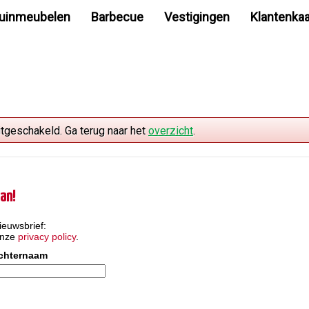
uinmeubelen
Barbecue
Vestigingen
Klantenkaa
itgeschakeld. Ga terug naar het
overzicht
.
an!
ieuwsbrief:
onze
privacy policy
.
chternaam