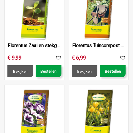
Florentus Zaai en stekgrond 40L
Florentus Tuincompost 40L
€
9
,
99
€
6
,
99
Bekijken
Bestellen
Bekijken
Bestellen