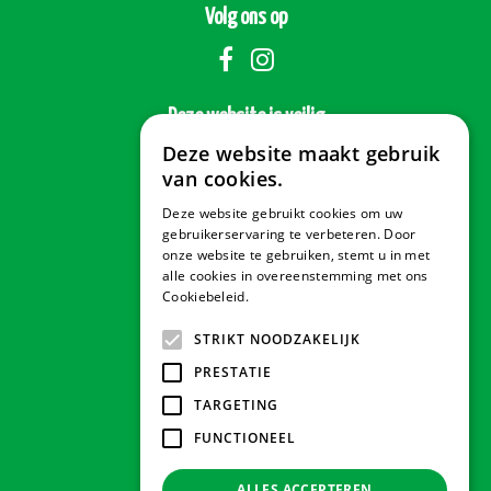
Volg ons op
Deze website is veilig
Deze website maakt gebruik
van cookies.
Deze website gebruikt cookies om uw
Veilig betalen
gebruikerservaring te verbeteren. Door
onze website te gebruiken, stemt u in met
alle cookies in overeenstemming met ons
Cookiebeleid.
Lees verder
Contact & Openingstijden
STRIKT NOODZAKELIJK
PRESTATIE
Tuindorado Drachten
TARGETING
FUNCTIONEEL
Tuindorado Gorredijk
ALLES ACCEPTEREN