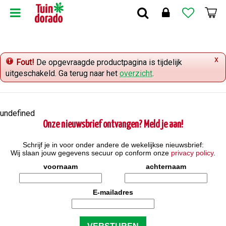
G
a
n
a
a
x
r
Fout!
De opgevraagde productpagina is tijdelijk
c
uitgeschakeld. Ga terug naar het
overzicht
.
o
n
t
undefined
e
Onze nieuwsbrief ontvangen? Meld je aan!
n
t
Schrijf je in voor onder andere de wekelijkse nieuwsbrief:
Wij slaan jouw gegevens secuur op conform onze
privacy policy
.
voornaam
achternaam
E-mailadres