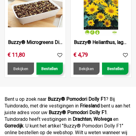
Buzzy® Microgreens Dish Daikon Radijs (6)
Buzzy® Helianthus, lage Potzonnebloem Pacino
€
11
,
80
€
4
,
79
Bekijken
Bestellen
Bekijken
Bestellen
Bent u op zoek naar
Buzzy® Pomodori Dolly F1
? Bij
Tuindorado, met drie vestigingen in
Friesland
bent u aan het
juiste adres voor uw
Buzzy® Pomodori Dolly F1
.
Tuindorado heeft vestigingen in
Drachten
,
Wolvega
en
Gorredijk
. U kunt het artikel "Buzzy® Pomodori Dolly F1"
online bestellen op de webshop. Wilt u weten wanneer wij