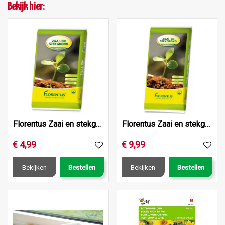
Bekijk hier:
Florentus Zaai en stekgrond 10L
Florentus Zaai en stekgrond 40L
€
4
,
99
€
9
,
99
Bekijken
Bestellen
Bekijken
Bestellen