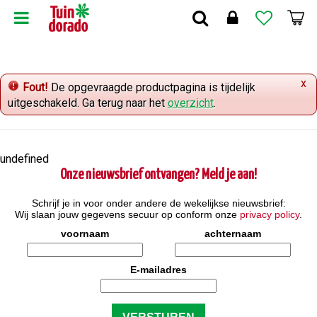
G
a
n
a
a
x
r
Fout!
De opgevraagde productpagina is tijdelijk
c
uitgeschakeld. Ga terug naar het
overzicht
.
o
n
t
undefined
e
Onze nieuwsbrief ontvangen? Meld je aan!
n
t
Schrijf je in voor onder andere de wekelijkse nieuwsbrief:
Wij slaan jouw gegevens secuur op conform onze
privacy policy
.
voornaam
achternaam
E-mailadres