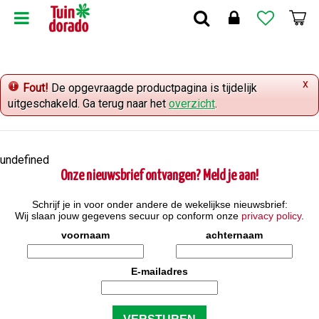
G
a
n
a
a
x
r
Fout!
De opgevraagde productpagina is tijdelijk
c
uitgeschakeld. Ga terug naar het
overzicht
.
o
n
t
undefined
e
Onze nieuwsbrief ontvangen? Meld je aan!
n
t
Schrijf je in voor onder andere de wekelijkse nieuwsbrief:
Wij slaan jouw gegevens secuur op conform onze
privacy policy
.
voornaam
achternaam
E-mailadres