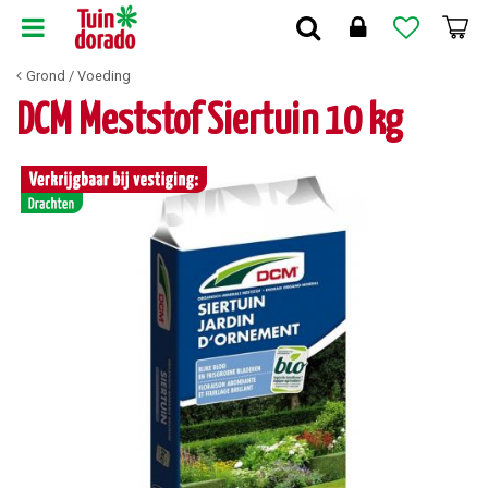
G
a
n
Grond / Voeding
a
a
DCM Meststof Siertuin 10 kg
r
c
o
n
t
e
n
t