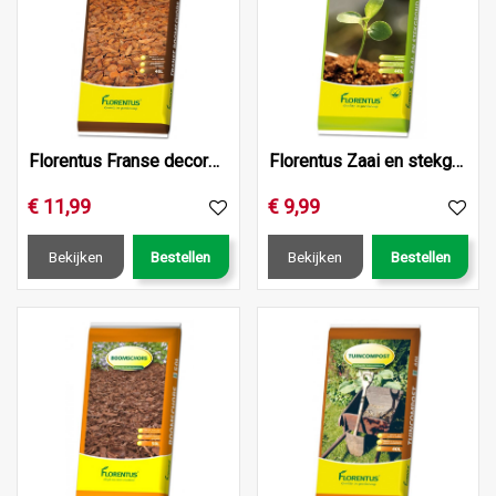
Florentus Franse decoratieve Boomschors 40L
Florentus Zaai en stekgrond 40L
€
11
,
99
€
9
,
99
Bekijken
Bestellen
Bekijken
Bestellen