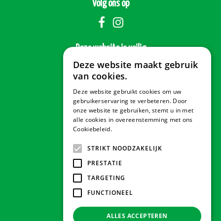
Volg ons op
Deze website is veilig
Deze website maakt gebruik
van cookies.
Deze website gebruikt cookies om uw
Veilig betalen
gebruikerservaring te verbeteren. Door
onze website te gebruiken, stemt u in met
alle cookies in overeenstemming met ons
Cookiebeleid.
Lees verder
Contact & Openingstijden
STRIKT NOODZAKELIJK
PRESTATIE
Tuindorado Drachten
TARGETING
FUNCTIONEEL
Tuindorado Gorredijk
ALLES ACCEPTEREN
Tuindorado Wolvega