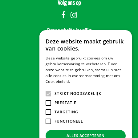
Volg ons op
Deze website is veilig
Deze website maakt gebruik
van cookies.
Deze website gebruikt cookies om uw
Veilig betalen
gebruikerservaring te verbeteren. Door
onze website te gebruiken, stemt u in met
alle cookies in overeenstemming met ons
Cookiebeleid.
Lees verder
Contact & Openingstijden
STRIKT NOODZAKELIJK
PRESTATIE
Tuindorado Drachten
TARGETING
FUNCTIONEEL
Tuindorado Gorredijk
ALLES ACCEPTEREN
Tuindorado Wolvega