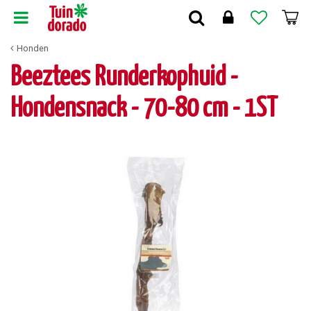
G
a
n
Honden
a
a
Beeztees Runderkophuid -
r
c
Hondensnack - 70-80 cm - 1ST
o
n
t
e
n
t