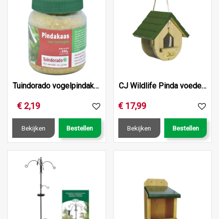
Tuindorado vogelpindakaas met stukjes noot
CJ Wildlife Pinda voederhuis nashville
€
2
,
19
€
17
,
99
Bekijken
Bestellen
Bekijken
Bestellen