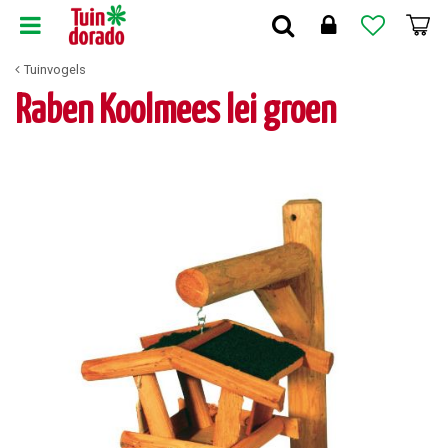
G
a
n
Tuinvogels
a
a
Raben Koolmees lei groen
r
c
o
n
t
e
n
t