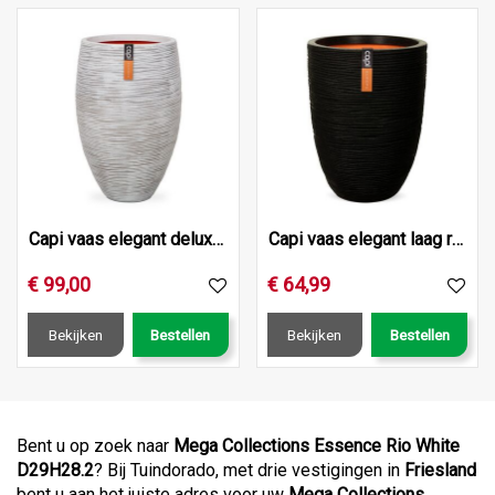
Capi vaas elegant deluxe rib nl 40x30 ivoor
Capi vaas elegant laag rib nl 36x47 zwart
€
99
,
00
€
64
,
99
Bekijken
Bestellen
Bekijken
Bestellen
Bent u op zoek naar
Mega Collections Essence Rio White
D29H28.2
? Bij Tuindorado, met drie vestigingen in
Friesland
bent u aan het juiste adres voor uw
Mega Collections