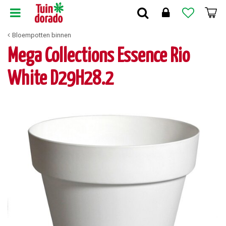
G
a
n
Bloempotten binnen
a
a
Mega Collections Essence Rio
r
c
White D29H28.2
o
n
t
e
n
t