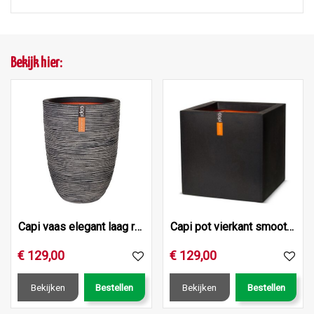
Bekijk hier:
Capi vaas elegant laag rib nl 46x58 antraciet
Capi pot vierkant smooth nl 50x50x50 zwart
€
129
,
00
€
129
,
00
Bekijken
Bestellen
Bekijken
Bestellen