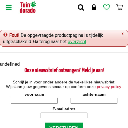
G
a
n
a
a
x
r
Fout!
De opgevraagde productpagina is tijdelijk
c
uitgeschakeld. Ga terug naar het
overzicht
.
o
n
t
undefined
e
Onze nieuwsbrief ontvangen? Meld je aan!
n
t
Schrijf je in voor onder andere de wekelijkse nieuwsbrief:
Wij slaan jouw gegevens secuur op conform onze
privacy policy
.
voornaam
achternaam
E-mailadres