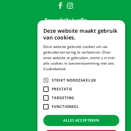
Deze website is veilig
Deze website maakt gebruik
van cookies.
Deze website gebruikt cookies om uw
Veilig betalen
gebruikerservaring te verbeteren. Door
onze website te gebruiken, stemt u in met
alle cookies in overeenstemming met ons
Cookiebeleid.
Lees verder
Contact & Openingstijden
STRIKT NOODZAKELIJK
PRESTATIE
Tuindorado Drachten
TARGETING
FUNCTIONEEL
Tuindorado Gorredijk
ALLES ACCEPTEREN
Tuindorado Wolvega