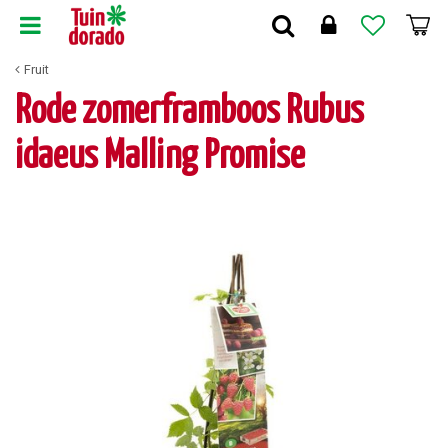
G
a
n
Fruit
a
a
Rode zomerframboos Rubus
r
c
idaeus Malling Promise
o
n
t
e
n
t