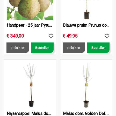
Handpeer - 25 jaar Pyrus comm. Doy. du Comice 25 jr
Blauwe pruim Prunus dom. Opal leivorm
€
349
,
00
€
49
,
95
Bekijken
Bestellen
Bekijken
Bestellen
Najaarsappel Malus dom. Elstar hoogstam
Malus dom. Golden Del. p27 h120cm