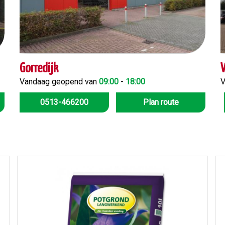
Gorredijk
Vandaag geopend van
09:00
-
18:00
V
0513-466200
Plan route