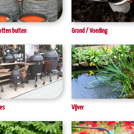
tten buiten
Grond / Voeding
es
Vijver