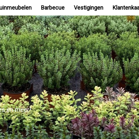
uinmeubelen
Barbecue
Vestigingen
Klantenkaa
ues en meer!