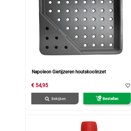
Napoleon Gietijzeren houtskoolinzet
€
54
,
95
Bekijken
Bestellen