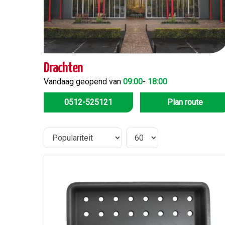
Drachten
Vandaag geopend van
09:00
-
18:00
0512-525121
Plan route