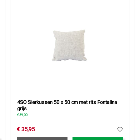
4SO Sierkussen 50 x 50 cm met rits Fontalina
grijs
€
39
,
00
€
35
,
95