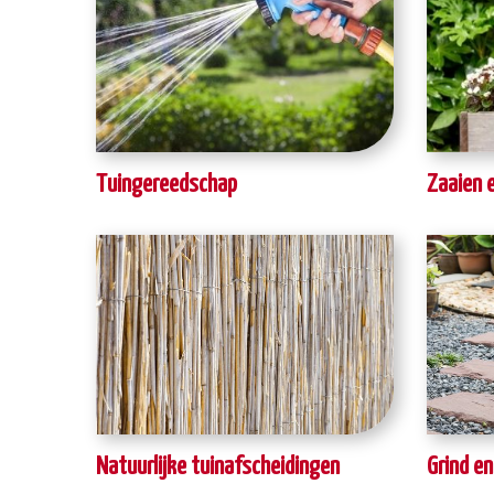
Tuingereedschap
Zaaien 
Natuurlijke tuinafscheidingen
Grind e