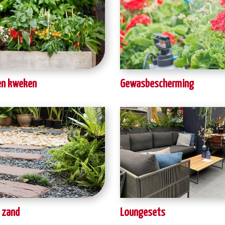
en kweken
Gewasbescherming
n zand
Loungesets