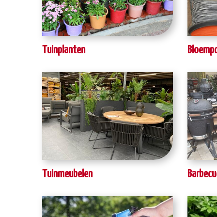
Tuinplanten
Bloempo
Tuinmeubelen
Barbecu