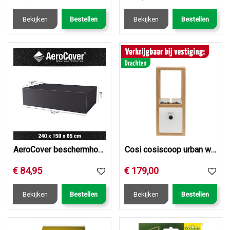
Bekijken
Bestellen
Bekijken
Bestellen
AeroCover beschermhoes Tuinsethoes 240x150xH85
Cosi cosiscoop urban white
€
84
,
95
€
179
,
00
Bekijken
Bestellen
Bekijken
Bestellen