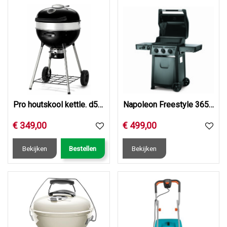
Pro houtskool kettle. d57cm
Napoleon Freestyle 365, 3 hoofdbranders, met SIZZLE ZONE zi…
€
349
,
00
€
499
,
00
Bekijken
Bestellen
Bekijken