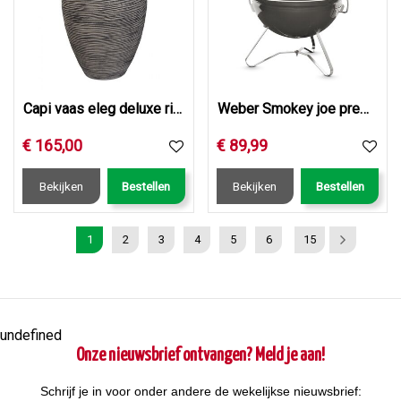
Capi vaas eleg deluxe rib nl d45h72 ant
Weber Smokey joe premium d37cm smoke grey
€
165
,
00
€
89
,
99
Bekijken
Bestellen
Bekijken
Bestellen
1
2
3
4
5
6
15
undefined
Onze nieuwsbrief ontvangen? Meld je aan!
Schrijf je in voor onder andere de wekelijkse nieuwsbrief: