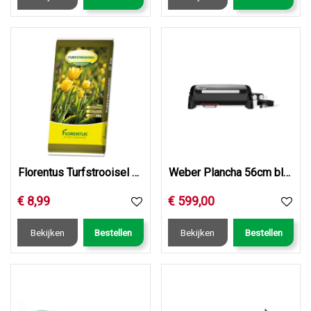
Florentus Turfstrooisel 50L
Weber Plancha 56cm black
€
8
,
99
€
599
,
00
Bekijken
Bestellen
Bekijken
Bestellen