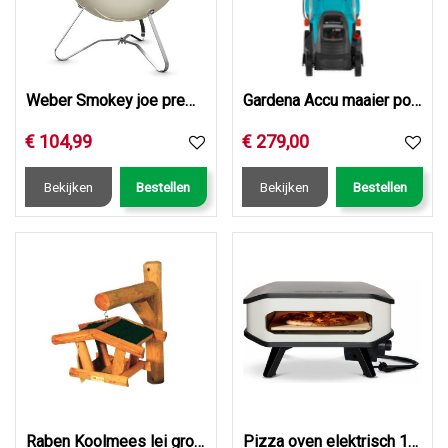
Weber Smokey joe premium d37cm ivory
Gardena Accu maaier powermax 32/36v p4a set
€
104
,
99
€
279
,
00
Bekijken
Bestellen
Bekijken
Bestellen
Raben Koolmees lei groen
Pizza oven elektrisch 13inch