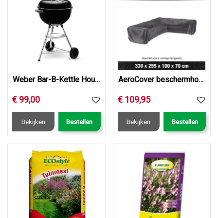
Weber Bar-B-Kettle Houtskoolbarbecue 47 cm
AeroCover beschermhoes loungeset hoekset rechts 330x255x100…
€
99
,
00
€
109
,
95
Bekijken
Bestellen
Bekijken
Bestellen