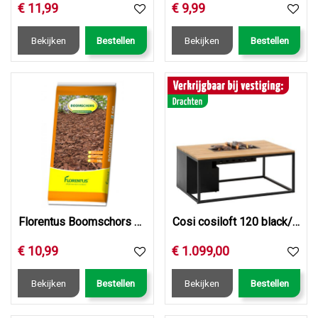
€
11
,
99
€
9
,
99
Bekijken
Bestellen
Bekijken
Bestellen
Florentus Boomschors 50L
Cosi cosiloft 120 black/teak
€
10
,
99
€
1.099
,
00
Bekijken
Bestellen
Bekijken
Bestellen