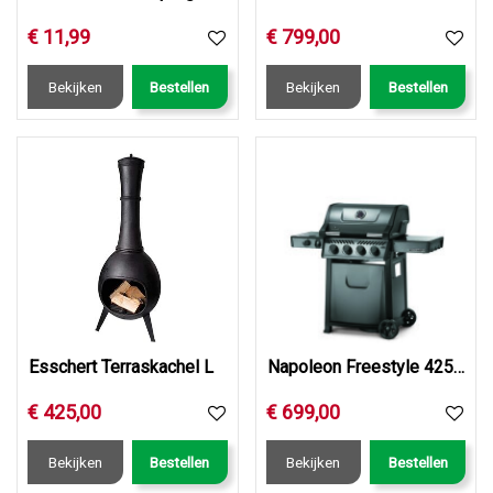
€
11
,
99
€
799
,
00
Bekijken
Bestellen
Bekijken
Bestellen
Esschert Terraskachel L
Napoleon Freestyle 425, 4 hoofdbranders, met zijbrander, gr…
€
425
,
00
€
699
,
00
Bekijken
Bestellen
Bekijken
Bestellen