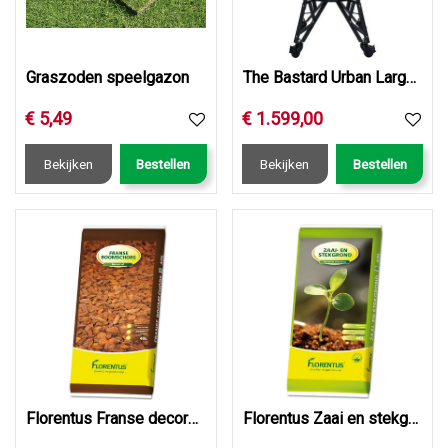
Graszoden speelgazon
The Bastard Urban Large Complete
€
5
,
49
€
1.599
,
00
Bekijken
Bestellen
Bekijken
Bestellen
Florentus Franse decoratieve Boomschors 40L
Florentus Zaai en stekgrond 40L