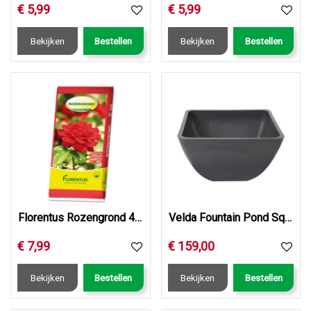
€
5
,
99
€
5
,
99
Bekijken
Bestellen
Bekijken
Bestellen
Florentus Rozengrond 40L
Velda Fountain Pond Square 55x55x32 cm
€
7
,
99
€
159
,
00
Bekijken
Bestellen
Bekijken
Bestellen