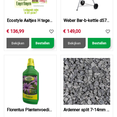
Ecostyle Aaltjes H tegen engerlingen 250 mln/500 m2
Weber Bar-b-kettle d57cm zwart
€
136
,
99
€
149
,
00
Bekijken
Bestellen
Bekijken
Bestellen
Florentus Plantenvoeding Universeel 1L
Ardenner split 7-14mm grijs