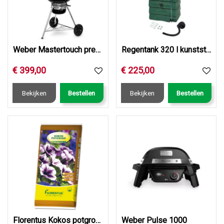
Weber Mastertouch premium se e-5775 zwrt
Regentank 320 l kunststof grn
€
399
,
00
€
225
,
00
Bekijken
Bestellen
Bekijken
Bestellen
Florentus Kokos potgrond 40L
Weber Pulse 1000