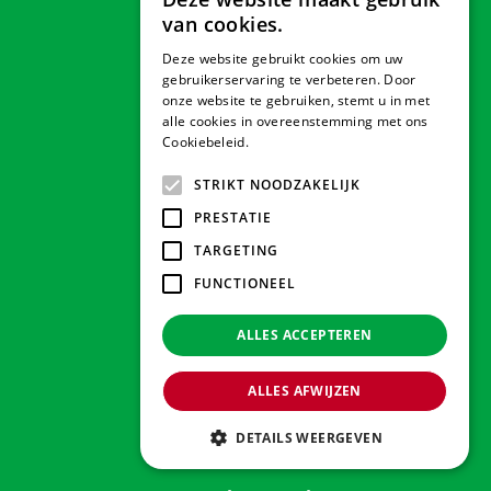
van cookies.
Bloemen Steenwijk
Bloemen Jubbega
Deze website gebruikt cookies om uw
gebruikerservaring te verbeteren. Door
Bloemen Oldemarkt
onze website te gebruiken, stemt u in met
Bloemen Burgum
alle cookies in overeenstemming met ons
Bloemen Noordwolde
Cookiebeleid.
Lees verder
STRIKT NOODZAKELIJK
Huis, Tuin en Dier
PRESTATIE
Dierenwinkel Gorredijk
TARGETING
Dierenwinkel Drachten
FUNCTIONEEL
Dierenwinkel Wolvega
Dierenwinkel Steenwijk
ALLES ACCEPTEREN
Dierenwinkel Haulerwijk
ALLES AFWIJZEN
Volg ons op
DETAILS WEERGEVEN