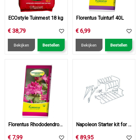
ECOstyle Tuinmest 18 kg
Florentus Tuinturf 40L
€
38
,
79
€
6
,
99
Bekijken
Bestellen
Bekijken
Bestellen
Florentus Rhododendron & Hortensia 40L
Napoleon Starter kit for meat lovers
€
7
,
99
€
89
,
95