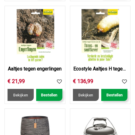
Aaltjes tegen engerlingen
Ecostyle Aaltjes H tegen larven taxus- en snuitkever 250 ml…
€
21
,
99
€
136
,
99
Bekijken
Bestellen
Bekijken
Bestellen