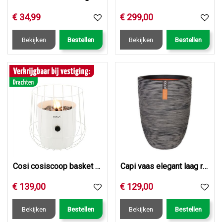
€
34
,
99
€
299
,
00
Bekijken
Bestellen
Bekijken
Bestellen
Cosi cosiscoop basket white
Capi vaas elegant laag rib nl 46x58 antraciet
€
139
,
00
€
129
,
00
Bekijken
Bestellen
Bekijken
Bestellen