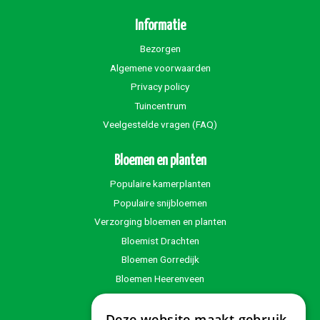
Informatie
Bezorgen
Algemene voorwaarden
Privacy policy
Tuincentrum
Veelgestelde vragen (FAQ)
Bloemen en planten
Populaire kamerplanten
Populaire snijbloemen
Verzorging bloemen en planten
Bloemist Drachten
Bloemen Gorredijk
Bloemen Heerenveen
Bloemen Wolvega
Bloemen Beetsterzwaag
Deze website maakt gebruik