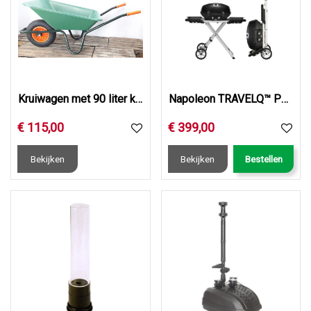
Kruiwagen met 90 liter kunststof bak, rechte neus
Napoleon TRAVELQ™ PRO285, met wagemodule
€
115
,
00
€
399
,
00
Bekijken
Bekijken
Bestellen