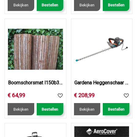
Bekijken
Bestellen
Bekijken
Bestellen
Boomschorsmat l150b300cm
Gardena Heggenschaar powercut 700/66
€
64
,
99
€
208
,
99
Bekijken
Bestellen
Bekijken
Bestellen