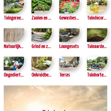
Tuingereedschap
Zaaien en kweken
Gewasbescherming
Tuindecoratie
Natuurlijke tuinafscheidingen
Grind en zand
Loungesets
Tuinaarde en Potgrond
Ongedierte bestrijding
Onkruidbestrijding
Terras
Tuinhortensia