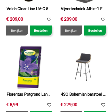
Velda Clear Line UV-C 55 Watt
Vijvertechniek All-in-1 Filter Fountain
€
209
,
00
€
209
,
00
Bekijken
Bestellen
Bekijken
Bestellen
Florentus Potgrond Langwerkend 40L
4SO Bohemian barstoel naturel, incl. 2 kussens
€
8
,
99
€
279
,
00