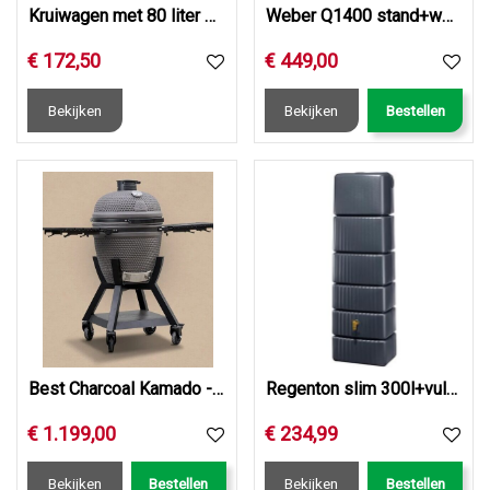
Kruiwagen met 80 liter plaatstalen bak
Weber Q1400 stand+werkblad dark grey
€
172
,
50
€
449
,
00
Bekijken
Bekijken
Bestellen
Best Charcoal Kamado - Large incl. onderstel
Regenton slim 300l+vulautom.antrct
€
1.199
,
00
€
234
,
99
Bekijken
Bestellen
Bekijken
Bestellen